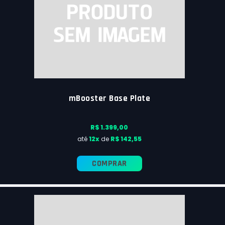
mBooster Base Plate
R$ 1.399,00
até
12x
de
R$ 142,55
COMPRAR