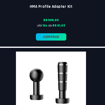
HMA Profile Adapter Kit
R$ 599,00
até
12x
de
R$ 61,03
COMPRAR