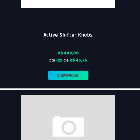
Active Shifter Knobs
R$ 449,00
até
12x
de
R$ 45,75
COMPRAR