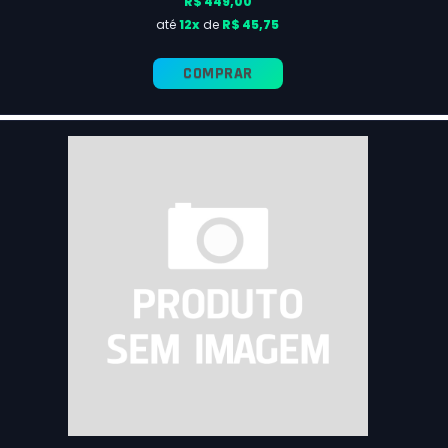
R$ 449,00
até
12x
de
R$ 45,75
COMPRAR