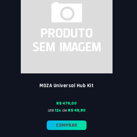
MOZA Universal Hub Kit
R$ 479,00
até
12x
de
R$ 48,80
COMPRAR