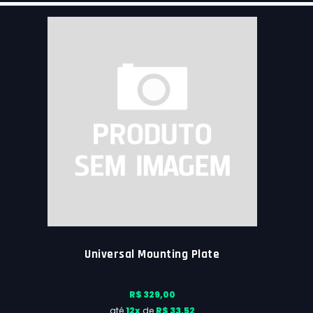
Universal Mounting Plate
R$ 329,00
até
12x
de
R$ 33,52